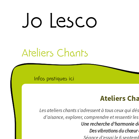
Aller au contenu principal
Jo Lesco
Ateliers Chants
Vous êtes ici
Infos pratiques ici
Ateliers
Cha
Les ateliers chants s’adressent à tous ceux qui dé
d’aisance,
e
xplorer, c
omprendre et ressentir
les
Une recherche d’harmonie des
Des vibrations du chœur 
Séance d'essai le 6 septem